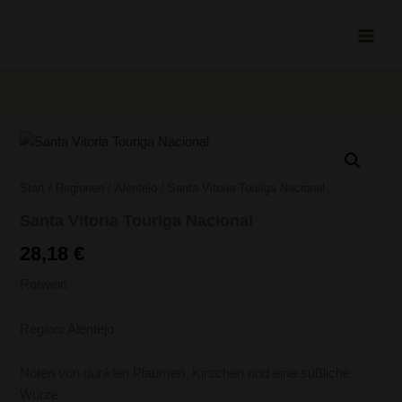
Zum
Inhalt
springen
Santa
Vitoria
Touriga
Start
/
Regionen
/
Alentejo
/ Santa Vitoria Touriga Nacional
Nacional
Menge
Santa Vitoria Touriga Nacional
28,18
€
Rotwein
Region: Alentejo
Noten von dunklen Plaumen, Kirschen und eine süßliche
Würze