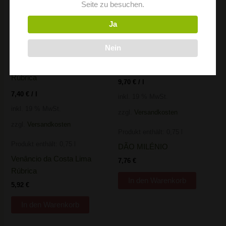
Seite zu besuchen.
12,08
€
Ja
In den Warenkorb
Nein
9,70
€
/
l
7,40
€
/
l
inkl. 19 % MwSt.
inkl. 19 % MwSt.
zzgl.
Versandkosten
zzgl.
Versandkosten
Produkt enthält: 0,75
l
Produkt enthält: 0,75
l
DÃO MILÉNIO
Venâncio da Costa Lima
7,76
€
Rúbrica
In den Warenkorb
5,92
€
In den Warenkorb