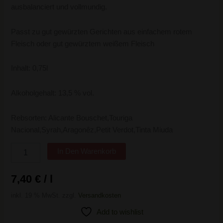
ausbalanciert und vollmundig.
Passt zu gut gewürzten Gerichten aus einfachem rotem
Fleisch oder gut gewürztem weißem Fleisch
Inhalt: 0,75l
Alkoholgehalt: 13,5 % vol.
Rebsorten: Alicante Bouschet,Touriga
Nacional,Syrah,Aragonêz,Petit Verdot,Tinta Miuda
In Den Warenkorb
7,40
€
/
l
inkl. 19 % MwSt.
zzgl.
Versandkosten
Add to wishlist