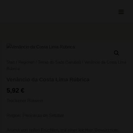
Zum
Inhalt
springen
Venâncio
da
Costa
Start
/
Regionen
/
Terras do Sado (Setubal)
/ Venâncio da Costa Lima
Lima
Rúbrica
Rúbrica
Menge
Venâncio da Costa Lima Rúbrica
5,92
€
Trockener Rotwein
Region: Península de Setúbal
Aroma von reifen Früchten, mit einer leichten Gewürznote,