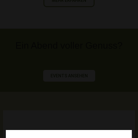
MEHR ERFAHREN
Ein Abend voller Genuss?
EVENTS ANSEHEN
DÃO ADEGA DE PENALVA TINTA-RORIZ
12,08
€