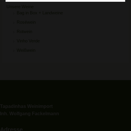
Unsere Weine
Bag in Box + Landweine
Roséwein
Rotwein
Vinho Verde
Weißwein
Tapadinhas Weinimport
Inh. Wolfgang Fackelmann
Adresse