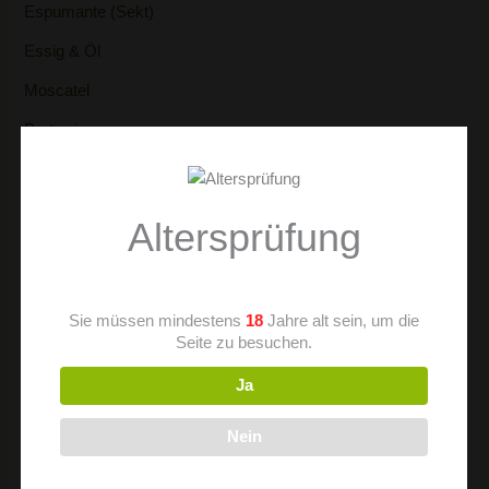
Espumante (Sekt)
Essig & Öl
Moscatel
Portwein
Regionen
Alentejo
Altersprüfung
Azoren
Bairrada
Dao
Sie müssen mindestens
18
Jahre alt sein, um die
Douro
Seite zu besuchen.
Lisboa
Ja
Minho
Terras do Sado (Setubal)
Nein
Sangria