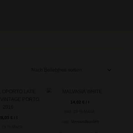
14,02
€
/
l
inkl. 19 % MwSt.
28,03
€
/
l
zzgl.
Versandkosten
l. 19 % MwSt.