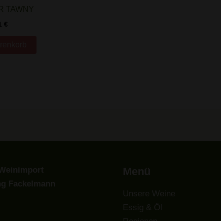
R TAWNY
1
€
renkorb
Weinimport
Menü
ng Fackelmann
Unsere Weine
Essig & Öl