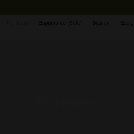
Nach
Beliebtheit
sortiert
Portwein
Espumante (Sekt)
Brandy
Essig
Portwein