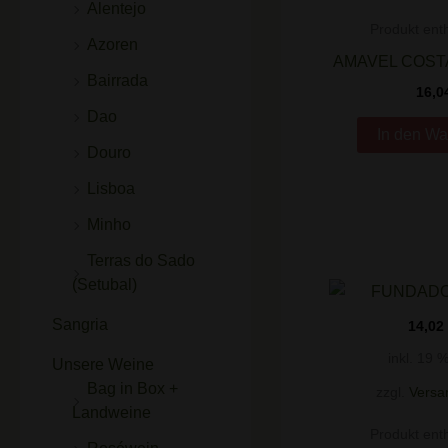
Alentejo
Produkt enth
Azoren
AMAVEL COST
Bairrada
16,0
Dao
In den Wa
Douro
Lisboa
Minho
Terras do Sado
(Setubal)
Sangria
14,02
inkl. 19 
Unsere Weine
Bag in Box +
zzgl.
Versa
Landweine
Produkt enth