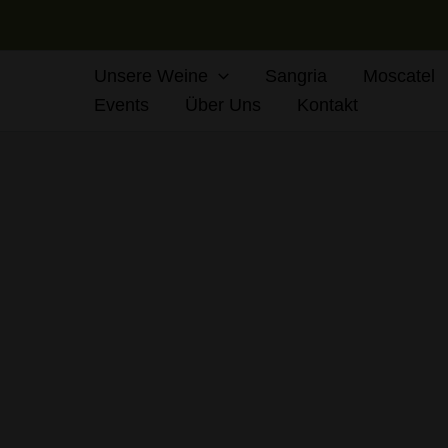
Zum
Inhalt
springen
Unsere Weine
Sangria
Moscatel
Events
Über Uns
Kontakt