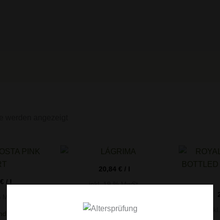
se werden angezeigt
20,84
€
/
l
€
/
l
inkl. 19 % MwSt.
% MwSt.
zzgl.
Versandkosten
ink
ndkosten