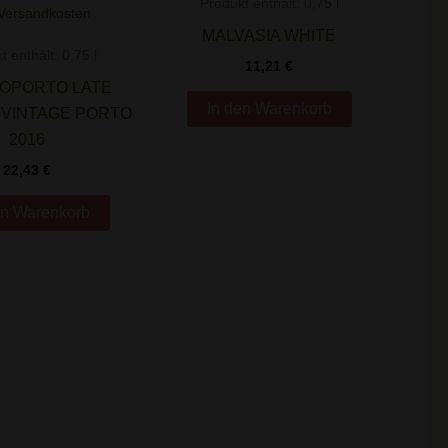
Produkt enthält: 0,75
l
Versandkosten
MALVASIA WHITE
t enthält: 0,75
l
11,21
€
 OPORTO LATE
In den Warenkorb
 VINTAGE PORTO
2016
22,43
€
en Warenkorb