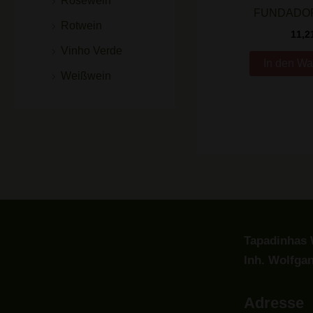
Roséwein
FUNDADO
Rotwein
11,2
Vinho Verde
In den Wa
Weißwein
Tapadinhas 
Inh. Wolfga
Adresse