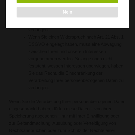
Verteidigung oder Geltendmachung von
Rechtsansprüchen benötigen, haben Sie das
Nein
Recht, statt der Löschung die Einschränkung der
Verarbeitung Ihrer personenbezogenen Daten zu
verlangen.
Wenn Sie einen Widerspruch nach Art. 21 Abs. 1
DSGVO eingelegt haben, muss eine Abwägung
zwischen Ihren und unseren Interessen
vorgenommen werden. Solange noch nicht
feststeht, wessen Interessen überwiegen, haben
Sie das Recht, die Einschränkung der
Verarbeitung Ihrer personenbezogenen Daten zu
verlangen.
Wenn Sie die Verarbeitung Ihrer personenbezogenen Daten
eingeschränkt haben, dürfen diese Daten – von ihrer
Speicherung abgesehen – nur mit Ihrer Einwilligung oder
zur Geltendmachung, Ausübung oder Verteidigung von
Rechtsansprüchen oder zum Schutz der Rechte einer