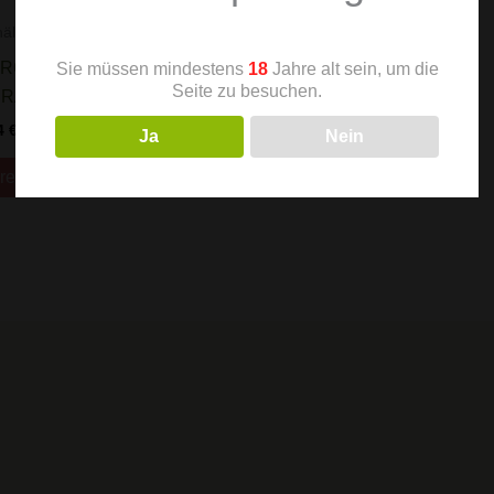
ält: 0,75
l
ARCELA DO
Sie müssen mindestens
18
Jahre alt sein, um die
Seite zu besuchen.
IRAL
4
€
Ja
Nein
renkorb