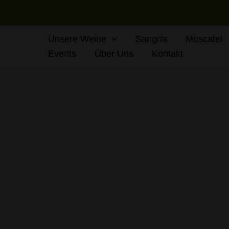
Zum
Inhalt
springen
Unsere Weine
Sangria
Moscatel
Events
Über Uns
Kontakt