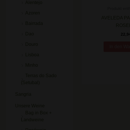
Alentejo
Produkt enth
Azoren
AVELEDA P
Bairrada
ROSE
Dao
22,9
Douro
In den Wa
Lisboa
Minho
Terras do Sado
(Setubal)
Sangria
Unsere Weine
Bag in Box +
Landweine