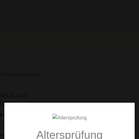
nis wird angezeigt
€
/
l
% MwSt.
Altersprüfung
ndkosten