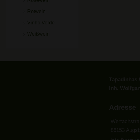
Roséwein
Rotwein
Vinho Verde
Weißwein
Tapadinhas 
Inh. Wolfga
Adresse
Wertachstra
86153 Augsb