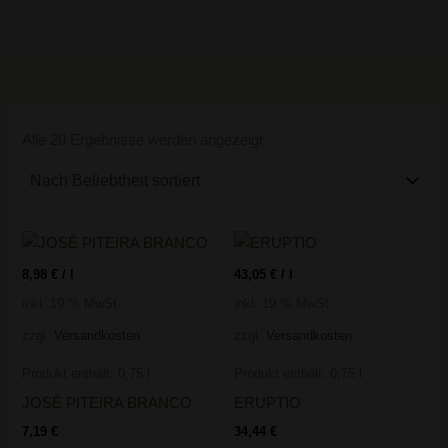
Alle 20 Ergebnisse werden angezeigt
8,98
€
/
l
43,05
€
/
l
inkl. 19 % MwSt.
inkl. 19 % MwSt.
zzgl.
Versandkosten
zzgl.
Versandkosten
Produkt enthält: 0,75
l
Produkt enthält: 0,75
l
JOSÉ PITEIRA BRANCO
ERUPTIO
7,19
€
34,44
€