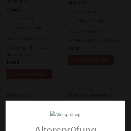
11,43
€
/
l
20,84
€
/
l
inkl. 19 % MwSt.
inkl. 19 % MwSt.
zzgl.
Versandkosten
zzgl.
Versandkosten
Produkt enthält: 0,75
l
Produkt enthält: 0,75
l
VIDIGUEIRA ANTAO VAZ
Dao Adega de Penalva
9,14
€
Maceracao
In den Warenkorb
16,68
€
In den Warenkorb
7,91
€
/
l
9,70
€
/
l
inkl. 19 % MwSt.
inkl. 19 % MwSt.
zzgl.
Versandkosten
zzgl.
Versandkosten
Altersprüfung