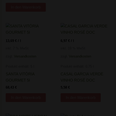
In den Warenkorb
13,69
€
/
l
6,97
€
/
l
inkl. 7 % MwSt.
inkl. 19 % MwSt.
zzgl.
Versandkosten
zzgl.
Versandkosten
Produkt enthält: 5
l
Produkt enthält: 0,75
l
SANTA VITÓRIA
CASAL GARCIA VERDE
GOURMET 5l
VINHO ROSÉ DOC
68,43
€
5,58
€
In den Warenkorb
In den Warenkorb