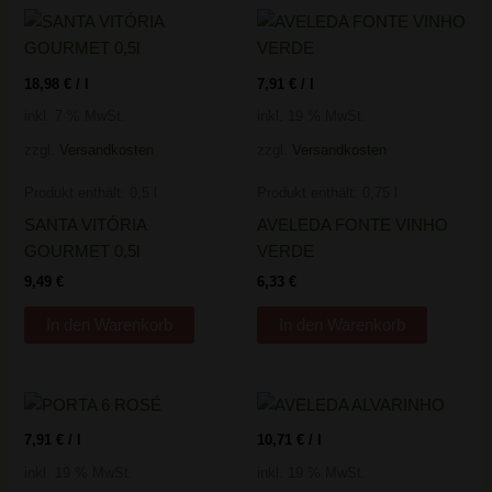
18,98
€
/
l
7,91
€
/
l
inkl. 7 % MwSt.
inkl. 19 % MwSt.
zzgl.
Versandkosten
zzgl.
Versandkosten
Produkt enthält: 0,5
l
Produkt enthält: 0,75
l
SANTA VITÓRIA
AVELEDA FONTE VINHO
GOURMET 0,5l
VERDE
9,49
€
6,33
€
In den Warenkorb
In den Warenkorb
7,91
€
/
l
10,71
€
/
l
inkl. 19 % MwSt.
inkl. 19 % MwSt.