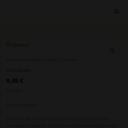
Zum
Inhalt
springen
Villa
Alvor
Menge
Start
/
Unsere Weine
/
Rotwein
/ Villa Alvor
Villa Alvor
9,49
€
Rotwein
Region: Algarve
Der Wein hat eine tiefrote Farbe und bietet Aromen von
schwarzen Pflaumen, Kirschen und leichten Anklängen von