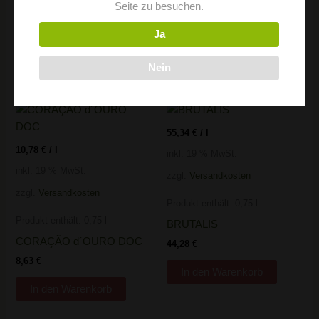
Seite zu besuchen.
TINTA-RORIZ
RESERVA
12,08
€
21,28
€
Ja
In den Warenkorb
In den Warenkorb
Nein
55,34
€
/
l
10,78
€
/
l
inkl. 19 % MwSt.
inkl. 19 % MwSt.
zzgl.
Versandkosten
zzgl.
Versandkosten
Produkt enthält: 0,75
l
Produkt enthält: 0,75
l
BRUTALIS
CORAÇÃO d´OURO DOC
44,28
€
8,63
€
In den Warenkorb
In den Warenkorb