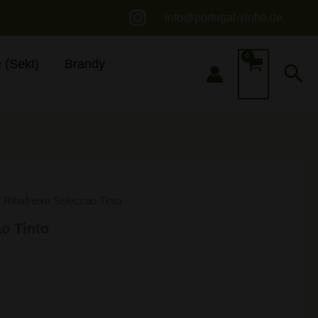
info@portugal-vinho.de
 (Sekt)
Brandy
Su
 Ribafreixo Seleccao Tinto
ao Tinto