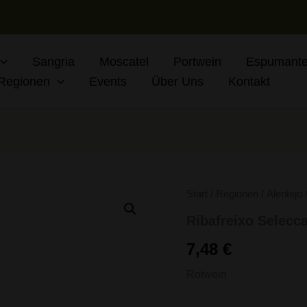
Sangria
Moscatel
Portwein
Espumante
Regionen
Events
Über Uns
Kontakt
Ribafreixo
Start
/
Regionen
/
Alentejo
/
Seleccao
Ribafreixo Selecc
Tinto
Menge
7,48
€
Rotwein