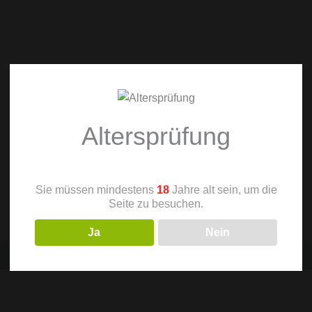
Altersprüfung
Sie müssen mindestens
18
Jahre alt sein, um die
Seite zu besuchen.
Ja
Nein