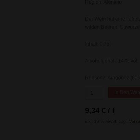
Region: Alentejo
Der Wein hat eine tiefro
wilden Beeren, Gewürze
Inhalt: 0,75l
Alkoholgehalt: 14 % vol.
Rebsorte: Aragonez (60%
In Den War
9,34
€
/
l
inkl. 19 % MwSt.
zzgl.
Vers