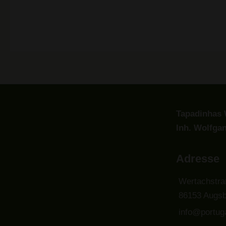
Tapadinhas 
Inh. Wolfga
Adresse
Wertachstra
86153 Augsb
info@portuga