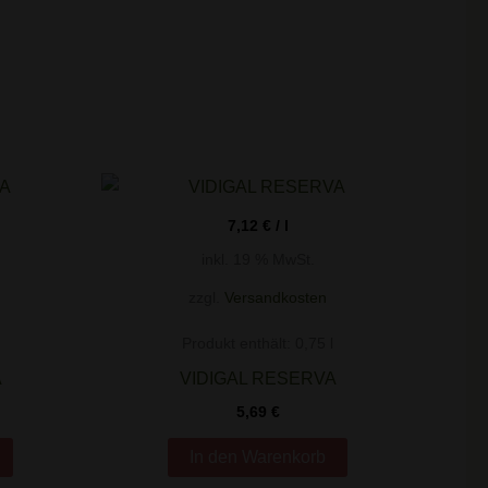
7,12
€
/
l
inkl. 19 % MwSt.
zzgl.
Versandkosten
Produkt enthält: 0,75
l
A
VIDIGAL RESERVA
5,69
€
In den Warenkorb