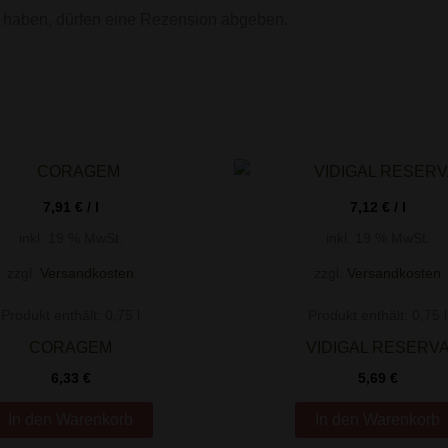
 haben, dürfen eine Rezension abgeben.
7,91
€
/
l
7,12
€
/
l
inkl. 19 % MwSt.
inkl. 19 % MwSt.
zzgl.
Versandkosten
zzgl.
Versandkosten
Produkt enthält: 0,75
l
Produkt enthält: 0,75
l
CORAGEM
VIDIGAL RESERV
6,33
€
5,69
€
In den Warenkorb
In den Warenkorb