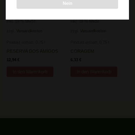
Nein
16,17
€
/
l
7,91
€
/
l
inkl. 19 % MwSt.
inkl. 19 % MwSt.
zzgl.
Versandkosten
zzgl.
Versandkosten
Produkt enthält: 0,75
l
Produkt enthält: 0,75
l
RESERVA DOS AMIGOS
CORAGEM
12,94
€
6,33
€
In den Warenkorb
In den Warenkorb