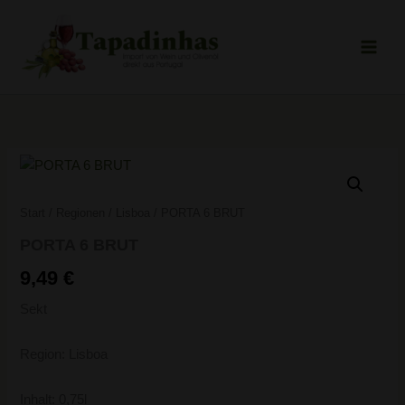
Zum
Inhalt
springen
PORTA
6
BRUT
Start
/
Regionen
/
Lisboa
/ PORTA 6 BRUT
Menge
PORTA 6 BRUT
9,49
€
Sekt
Region: Lisboa
Inhalt: 0,75l