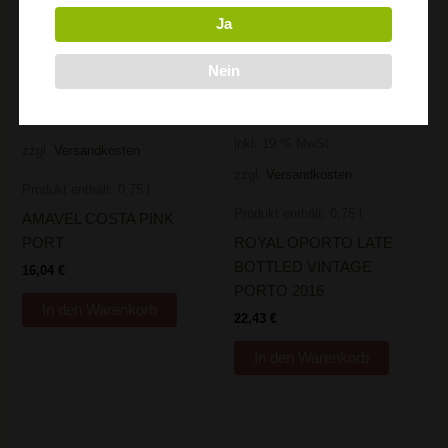
Ja
Nein
20,05
€
/
l
28,03
€
/
l
inkl. 19 % MwSt.
inkl. 19 % MwSt.
zzgl.
Versandkosten
zzgl.
Versandkosten
Produkt enthält: 0,75
l
Produkt enthält: 0,75
l
AMAVEL COSTA PINK
PORT
ROYAL OPORTO LATE
BOTTLED VINTAGE
16,04
€
PORTO 2016
In den Warenkorb
22,43
€
In den Warenkorb