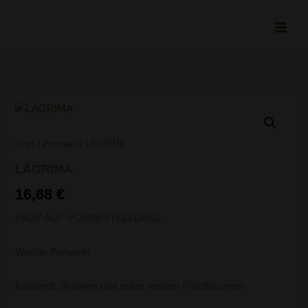
Zum
Inhalt
springen
LÁGRIMA
Menge
Start
/
Portwein
/ LÁGRIMA
LÁGRIMA
16,68
€
(NUR AUF VORBESTELLUNG)
Weißer Portwein
Karamell, Rosinen und reifen weißen Fruchtaromen