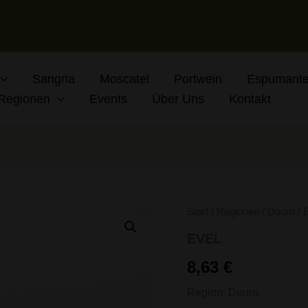
Sangria
Moscatel
Portwein
Espumante
Regionen
Events
Über Uns
Kontakt
EVEL
Start
/
Regionen
/
Douro
/ 
Menge
EVEL
8,63
€
Region: Douro