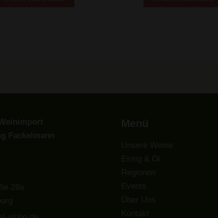
Weinimport
Menü
ng Fackelmann
Unsere Weine
Essig & Öl
Regionen
Events
ße 29a
Über Uns
urg
Kontakt
l-vinho.de