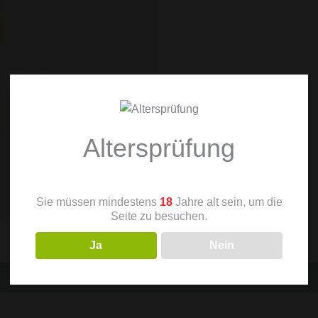
Altersprüfung
Sie müssen mindestens
18
Jahre alt sein, um die
Seite zu besuchen.
Ja
Nein