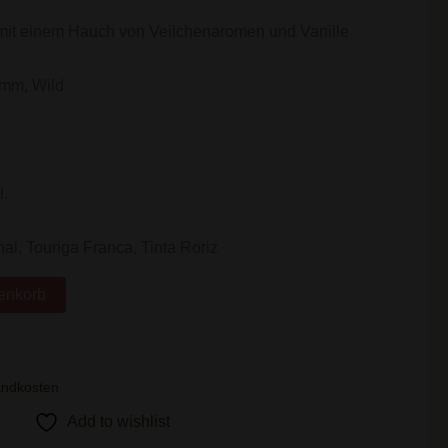
mit einem Hauch von Veilchenaromen und Vanille
amm, Wild
l.
al, Touriga Franca, Tinta Roriz
enkorb
andkosten
Add to wishlist