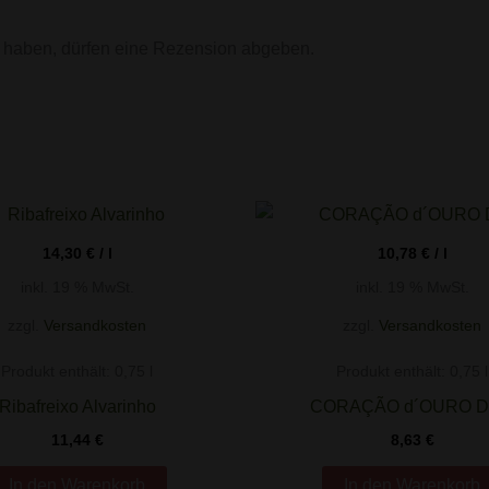
 haben, dürfen eine Rezension abgeben.
14,30
€
/
l
10,78
€
/
l
inkl. 19 % MwSt.
inkl. 19 % MwSt.
zzgl.
Versandkosten
zzgl.
Versandkosten
Produkt enthält: 0,75
l
Produkt enthält: 0,75
l
Ribafreixo Alvarinho
CORAÇÃO d´OURO 
11,44
€
8,63
€
In den Warenkorb
In den Warenkorb