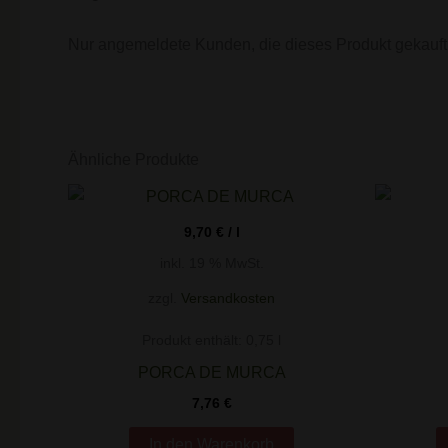
Nur angemeldete Kunden, die dieses Produkt gekauft
Ähnliche Produkte
9,70
€
/
l
inkl. 19 % MwSt.
zzgl.
Versandkosten
Produkt enthält: 0,75
l
PORCA DE MURCA
7,76
€
In den Warenkorb