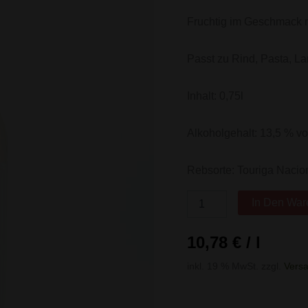
Fruchtig im Geschmack 
Passt zu Rind, Pasta, L
Inhalt: 0,75l
Alkoholgehalt: 13,5 % vo
Rebsorte: Touriga Nacion
In Den War
10,78
€
/
l
inkl. 19 % MwSt.
zzgl.
Vers