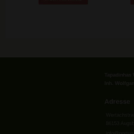
Tapadinhas 
Inh. Wolfga
Adresse
Wertachstra
86153 Augsb
info@portuga