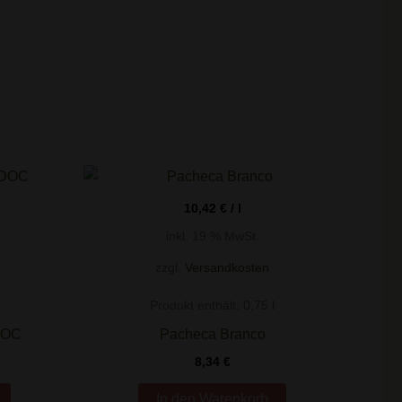
10,42
€
/
l
inkl. 19 % MwSt.
zzgl.
Versandkosten
Produkt enthält: 0,75
l
DOC
Pacheca Branco
8,34
€
In den Warenkorb