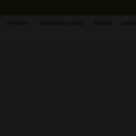
Nach
Beliebtheit
sortiert
Portwein
Espumante (Sekt)
Brandy
Essig
Unsere Weine