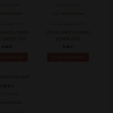
l. 19 % MwSt.
inkl. 19 % MwSt.
Versandkosten
zzgl.
Versandkosten
t enthält: 0,75
l
Produkt enthält: 0,75
l
GARCIA VINHO
CASAL GARCIA VINHO
E SWEET DOC
VERDE DOC
5,58
€
5,58
€
en Warenkorb
In den Warenkorb
7,12
€
/
l
l. 19 % MwSt.
Versandkosten