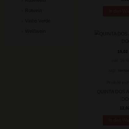
Roséwein
Rotwein
In den Wa
Vinho Verde
Weißwein
15,02
inkl. 19 
zzgl.
Versa
Produkt enth
QUINTA DOS 
DO
12,0
In den Wa