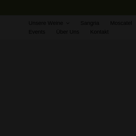
Zum
Inhalt
springen
Unsere Weine
Sangria
Moscatel
Events
Über Uns
Kontakt