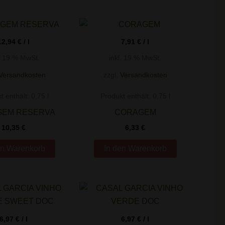
12,94
€
/
l
7,91
€
/
l
l. 19 % MwSt.
inkl. 19 % MwSt.
Versandkosten
zzgl.
Versandkosten
t enthält: 0,75
l
Produkt enthält: 0,75
l
EM RESERVA
CORAGEM
10,35
€
6,33
€
en Warenkorb
In den Warenkorb
6,97
€
/
l
6,97
€
/
l