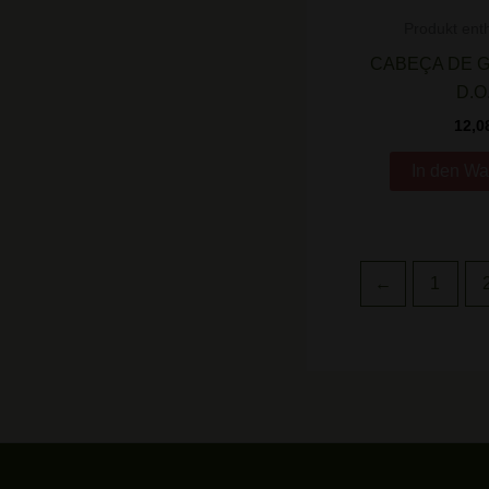
Produkt enth
CABEÇA DE G
D.O
12,0
In den Wa
←
1