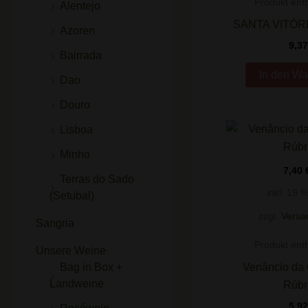
Produkt enth
Alentejo
SANTA VITÓR
Azoren
9,3
Bairrada
In den Wa
Dao
Douro
Lisboa
Minho
7,40
Terras do Sado
inkl. 19 
(Setubal)
zzgl.
Versa
Sangria
Produkt enth
Unsere Weine
Venâncio da 
Bag in Box +
Landweine
Rúbr
5,9