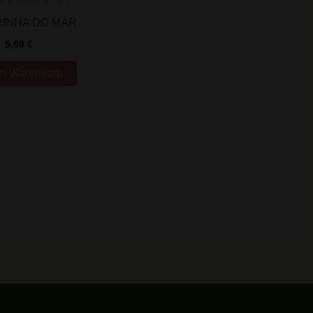
t enthält: 0,75
l
INHA DO MAR
5,69
€
en Warenkorb