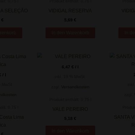
ält: 0,75
l
Produkt enthält: 0,75
l
Produk
IA SELEÇÃO
VIDIGAL RESERVA
VIDI
7
€
5,69
€
renkorb
In den Warenkorb
In d
6,47
€
/
l
€
/
l
inkl. 19 % MwSt.
% MwSt.
ink
zzgl.
Versandkosten
ndkosten
zzgl.
Produkt enthält: 0,75
l
ält: 0,75
l
Produk
VALE PEREIRO
Costa Lima
SANTA V
5,18
€
ica
R
In den Warenkorb
2
€