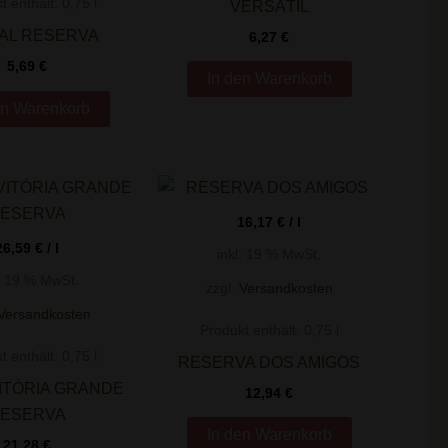
t enthält: 0,75
l
VERSÁTIL
GAL RESERVA
6,27
€
5,69
€
In den Warenkorb
en Warenkorb
16,17
€
/
l
26,59
€
/
l
inkl. 19 % MwSt.
l. 19 % MwSt.
zzgl.
Versandkosten
Versandkosten
Produkt enthält: 0,75
l
t enthält: 0,75
l
RESERVA DOS AMIGOS
ITÓRIA GRANDE
12,94
€
ESERVA
In den Warenkorb
21,28
€