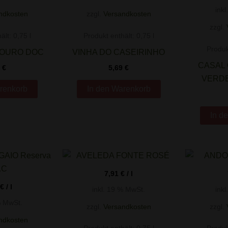
ink
ndkosten
zzgl.
Versandkosten
zzgl.
ält: 0,75
l
Produkt enthält: 0,75
l
Produk
´OURO DOC
VINHA DO CASEIRINHO
CASAL 
3
€
5,69
€
VERD
renkorb
In den Warenkorb
In d
7,91
€
/
l
€
/
l
inkl. 19 % MwSt.
ink
% MwSt.
zzgl.
Versandkosten
zzgl.
ndkosten