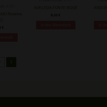
Produkt enthält: 0,75
l
Produk
ält: 0,75
l
AVELEDA FONTE ROSÉ
ANDOR
AIO Reserva
6,33
€
.C
In den Warenkorb
In d
8
€
renkorb
2
3