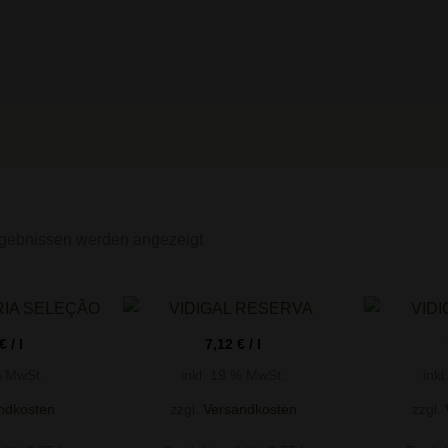
gebnissen werden angezeigt
€
/
l
7,12
€
/
l
% MwSt.
inkl. 19 % MwSt.
ink
ndkosten
zzgl.
Versandkosten
zzgl.