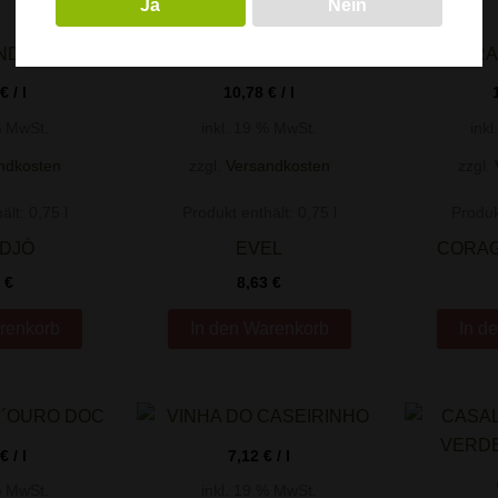
Ja
Nein
€
/
l
10,78
€
/
l
% MwSt.
inkl. 19 % MwSt.
ink
ndkosten
zzgl.
Versandkosten
zzgl.
ält: 0,75
l
Produkt enthält: 0,75
l
Produk
DJÓ
EVEL
CORAG
3
€
8,63
€
renkorb
In den Warenkorb
In d
€
/
l
7,12
€
/
l
% MwSt.
inkl. 19 % MwSt.