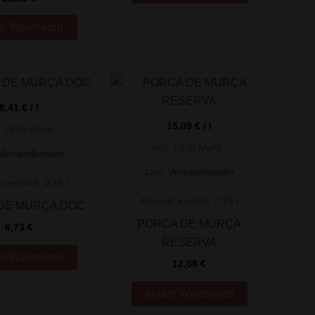
en Warenkorb
8,41
€
/
l
15,09
€
/
l
l. 19 % MwSt.
inkl. 19 % MwSt.
Versandkosten
zzgl.
Versandkosten
t enthält: 0,75
l
Produkt enthält: 0,75
l
DE MURÇA DOC
PORCA DE MURÇA
6,73
€
RESERVA
en Warenkorb
12,08
€
In den Warenkorb