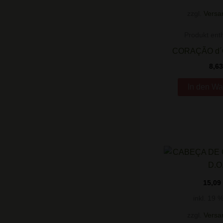
zzgl.
Versa
Produkt enth
CORAÇÃO d
8,6
In den Wa
15,09
inkl. 19 
zzgl.
Versa